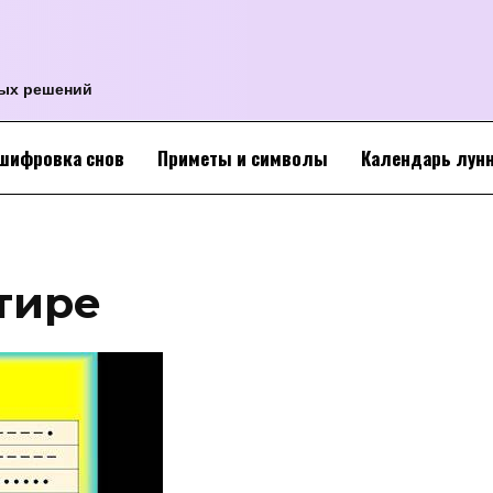
ных решений
шифровка снов
Приметы и символы
Календарь лун
тире