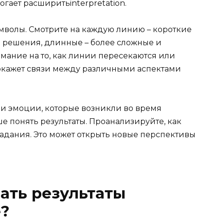
гает расширитьinterpretation.
мволы. Смотрите на каждую линию – короткие
е решения, длинные – более сложные и
мание на то, как линии пересекаются или
окажет связи между различными аспектами
 и эмоции, которые возникли во время
е понять результаты. Проанализируйте, как
адания. Это может открыть новые перспективы
ать результаты
е?