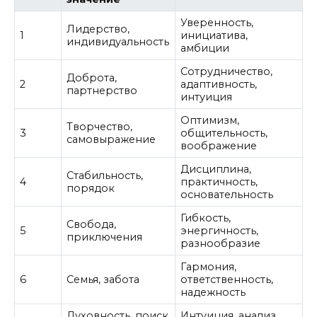
Уверенность,
Лидерство,
1
инициатива,
индивидуальность
амбиции
Сотрудничество,
Доброта,
2
адаптивность,
партнерство
интуиция
Оптимизм,
Творчество,
3
общительность,
самовыражение
воображение
Дисциплина,
Стабильность,
4
практичность,
порядок
основательность
Гибкость,
Свобода,
5
энергичность,
приключения
разнообразие
Гармония,
6
Семья, забота
ответственность,
надежность
Духовность, поиск
Интуиция, анализ,